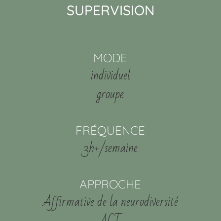
SUPERVISION
MODE
individuel
groupe
FRÉQUENCE
3h+/semaine
APPROCHE
Affirmative de la neurodiversité
ACT